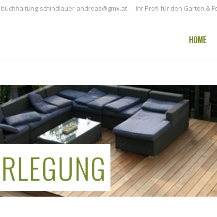
buchhaltung-schindlauer-andreas@gmx.at
Ihr Profi für den Garten & F
HOME
ERLEGUNG