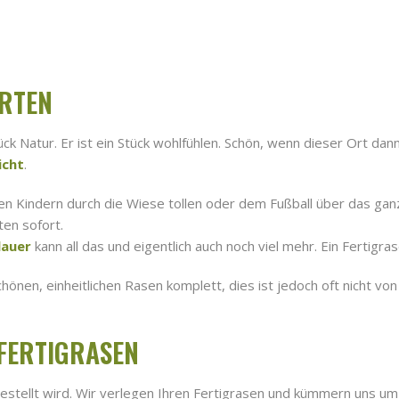
RTEN
ück Natur. Er ist ein Stück wohlfühlen. Schön, wenn dieser Ort dan
icht
.
en Kindern durch die Wiese tollen oder dem Fußball über das ga
ten sofort.
lauer
kann all das und eigentlich auch noch viel mehr. Ein Fertigr
hönen, einheitlichen Rasen komplett, dies ist jedoch oft nicht vo
 FERTIGRASEN
gestellt wird. Wir verlegen Ihren Fertigrasen und kümmern uns um 